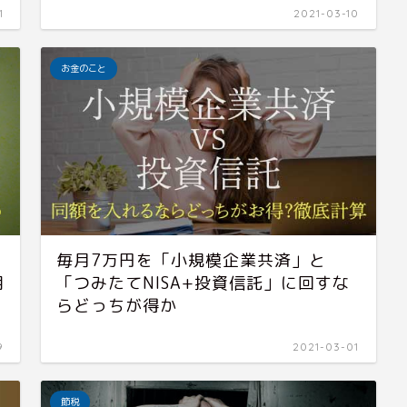
1
2021-03-10
お金のこと
毎月7万円を「小規模企業共済」と
用
「つみたてNISA+投資信託」に回すな
らどっちが得か
9
2021-03-01
節税