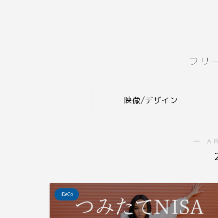
フリ
映像/デザイン
― A
iDeCo