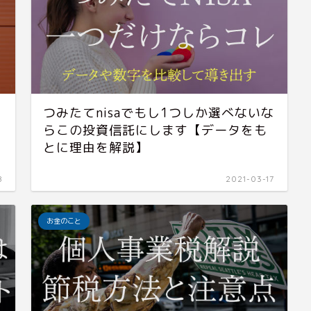
つみたてnisaでもし1つしか選べないな
らこの投資信託にします【データをも
とに理由を解説】
8
2021-03-17
お金のこと