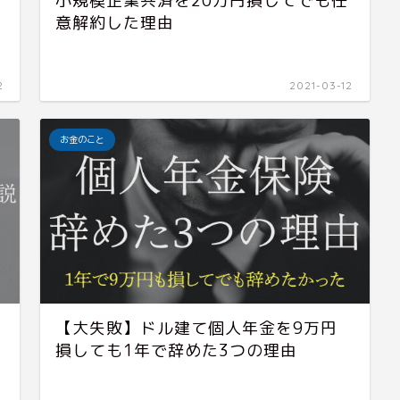
小規模企業共済を20万円損してでも任
意解約した理由
2
2021-03-12
お金のこと
【大失敗】ドル建て個人年金を9万円
損しても1年で辞めた3つの理由