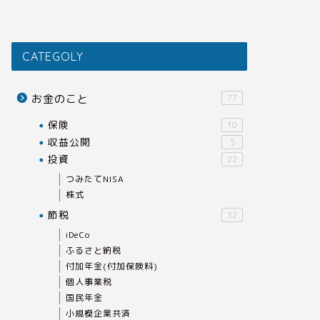
CATEGOLY
お金のこと
77
保険
10
収益公開
5
投資
22
つみたてNISA
株式
節税
32
iDeCo
ふるさと納税
付加年金(付加保険料)
個人事業税
国民年金
小規模企業共済