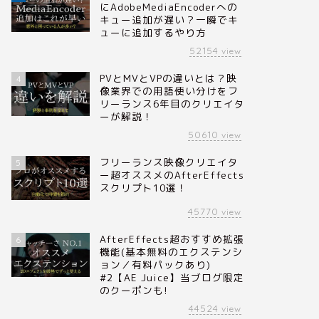
にAdobeMediaEncoderへの
キュー追加が遅い？一瞬でキ
ューに追加するやり方
52154
view
PVとMVとVPの違いとは？映
4
像業界での用語使い分けをフ
リーランス6年目のクリエイタ
ーが解説！
50610
view
フリーランス映像クリエイタ
5
ー超オススメのAfterEffects
スクリプト10選！
45770
view
AfterEffects超おすすめ拡張
6
機能(基本無料のエクステンシ
ョン／有料パックあり)
#2【AE Juice】当ブログ限定
のクーポンも!
44524
view