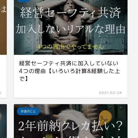
経営セーフティ共済に加入していない
4つの理由【いろいろ計算&経験した上
で】
6
2021-02-24
お金のこと