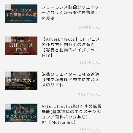
フリーランス映像クリエイタ
7
ーになってから案件を獲得し
た方法
44233
view
【AfterEffects】GIFアニメ
8
の作り方と制作上の注意点
【写真と動画のハイブリッ
ド!?】
40143
view
映像クリエイターになる近道
9
は独学が最適？独学にオスス
メのサイト
39227
view
AfterEffects超おすすめ拡張
10
機能(基本無料のエクステンシ
ョン／有料パックあり)
#1【MotionBro】
33344
view