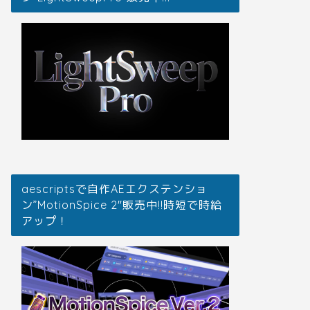
aescriptsで自作AEエクステンショ
ン”MotionSpice 2″販売中!!時短で時給
アップ！