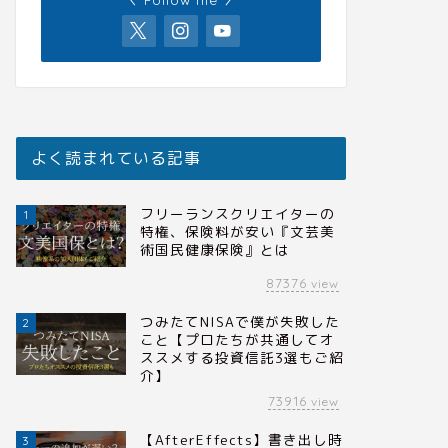
よく読まれている記事
フリーランスクリエイターの
1
特権、保険料が安い『文芸美
術国民健康保険』とは
87376
view
つみたてNISAで僕が失敗した
2
こと【プロたちが共通してオ
ススメする投資信託3選もご紹
介】
73916
view
【AfterEffects】書き出し時
3