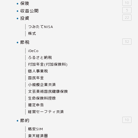
保険
10
収益公開
5
投資
22
つみたてNISA
株式
節税
32
iDeCo
ふるさと納税
付加年金(付加保険料)
個人事業税
国民年金
小規模企業共済
文芸美術国民健康保険
生命保険料控除
確定申告
経営セーフティ共済
節約
10
格安SIM
楽天経済圏