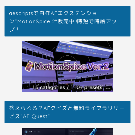
aescriptsで自作AEエクステンショ
ン”MotionSpice 2″販売中!!時短で時給アッ
プ！
答えられる？AEクイズと無料ライブラリサー
ビス”AE Quest”