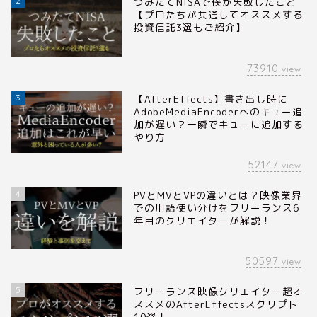
2
つみたてNISAで僕が失敗したこと
【プロたちが共通してオススメする
投資信託3選もご紹介】
73910
view
3
【AfterEffects】書き出し時に
AdobeMediaEncoderへのキュー追
加が遅い？一瞬でキューに追加する
やり方
52147
view
4
PVとMVとVPの違いとは？映像業界
での用語使い分けをフリーランス6
年目のクリエイターが解説！
50597
view
5
フリーランス映像クリエイター超オ
ススメのAfterEffectsスクリプト
10選！