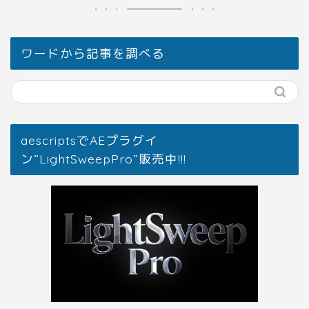
ワードから記事を調べる
aescriptsでAEプラグイ
ン”LightSweepPro”販売中!!!