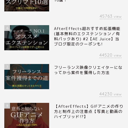
45763
view
6
AfterEffects超おすすめ拡張機能
(基本無料のエクステンション／有
料パックあり) #2【AE Juice】当
ブログ限定のクーポンも!
44520
view
7
フリーランス映像クリエイターにな
ってから案件を獲得した方法
44230
view
8
【AfterEffects】GIFアニメの作り
方と制作上の注意点【写真と動画の
ハイブリッド!?】