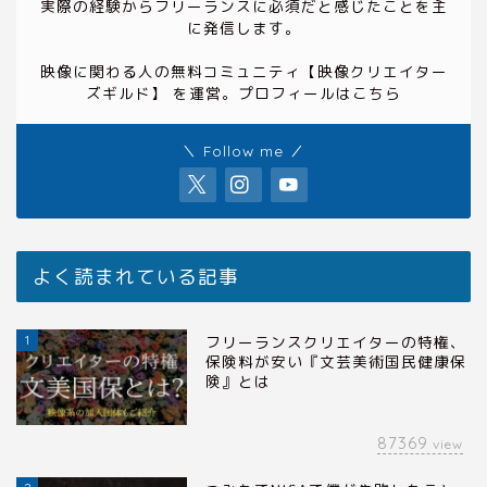
実際の経験からフリーランスに必須だと感じたことを主
に発信します。
映像に関わる人の無料コミュニティ
【映像クリエイター
ズギルド】
を運営。プロフィールは
こちら
＼ Follow me ／
よく読まれている記事
1
フリーランスクリエイターの特権、
保険料が安い『文芸美術国民健康保
険』とは
87369
view