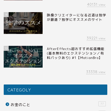
40131
view
9
映像クリエイターになる近道は独学
が最適？独学にオススメのサイト
39221
view
10
AfterEffects超おすすめ拡張機能
(基本無料のエクステンション／有
料パックあり) #1【MotionBro】
33338
view
CATEGOLY
77
お金のこと