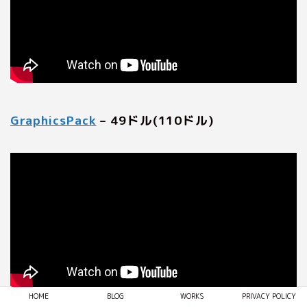
GraphicsPack
– 49ドル(110ドル)
HOME
BLOG
WORKS
PRIVACY POLICY