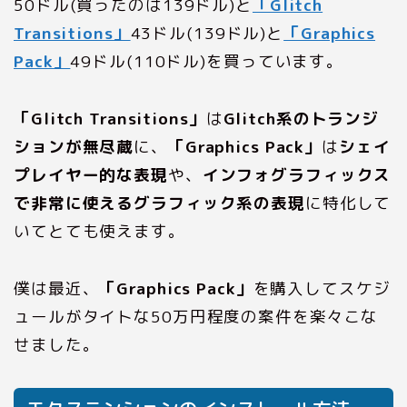
50ドル(買ったのは139ドル)と
「Glitch
Transitions」
43ドル(139ドル)と
「Graphics
Pack」
49ドル(110ドル)を買っています。
「Glitch Transitions」
は
Glitch系のトランジ
ションが無尽蔵
に、
「Graphics Pack」
は
シェイ
プレイヤー的な表現
や、
インフォグラフィックス
で非常に使えるグラフィック系の表現
に特化して
いてとても使えます。
僕は最近、
「Graphics Pack」
を購入してスケジ
ュールがタイトな50万円程度の案件を楽々こな
せました。