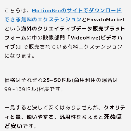
こちらは、
MotionBroのサイトでダウンロード
できる無料のエクステンション
と
EnvatoMarket
という
海外のクリエイティブデータ販売プラット
フォーム
の中の映像部門
「VideoHive(ビデオハ
イブ)」
で販売されている有料エクステンション
になります。
価格はそれぞれ
25~50ドル
(商用利用の場合は
99~139ドル)程度です。
一見すると決して安くはありませんが、
クオリテ
死ぬほ
ィと量、使いやすさ、汎用性
を考えると
ど安い
です。