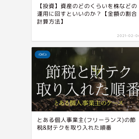
【投資】資産のどのくらいを株などの
運用に回すといいのか？【金額の割合
計算方法】
2021-02-0
iDeCo
とある個人事業主(フリーランス)の節
税&財テクを取り入れた順番