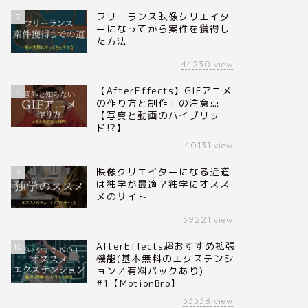
フリーランス映像クリエイタ
7
ーになってから案件を獲得し
た方法
44230
view
【AfterEffects】GIFアニメ
8
の作り方と制作上の注意点
【写真と動画のハイブリッ
ド!?】
40131
view
映像クリエイターになる近道
9
は独学が最適？独学にオスス
メのサイト
39221
view
AfterEffects超おすすめ拡張
10
機能(基本無料のエクステンシ
ョン／有料パックあり)
#1【MotionBro】
33338
view