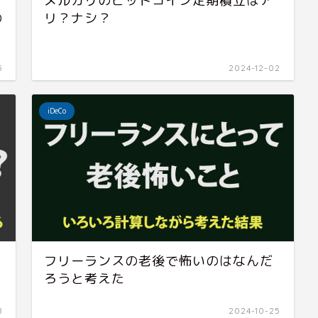
メルカリのビットコイン定期積立はア
の
リ？ナシ？
5
2024-12-02
iDeCo
フリーランスの老後で怖いのはなんだ
ろうと考えた
8
2024-10-25