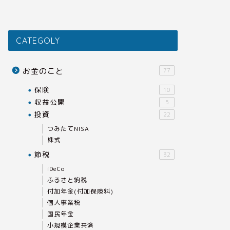
CATEGOLY
お金のこと
77
保険
10
収益公開
5
投資
22
つみたてNISA
株式
節税
32
iDeCo
ふるさと納税
付加年金(付加保険料)
個人事業税
国民年金
小規模企業共済