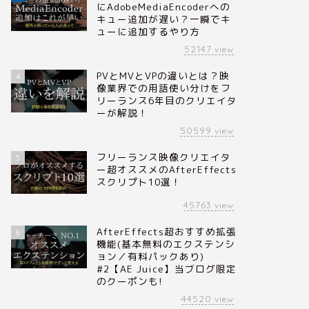
にAdobeMediaEncoderへの
キュー追加が遅い？一瞬でキ
ューに追加するやり方
52147
view
PVとMVとVPの違いとは？映
4
像業界での用語使い分けをフ
リーランス6年目のクリエイタ
ーが解説！
50599
view
フリーランス映像クリエイタ
5
ー超オススメのAfterEffects
スクリプト10選！
45763
view
AfterEffects超おすすめ拡張
6
機能(基本無料のエクステンシ
ョン／有料パックあり)
#2【AE Juice】当ブログ限定
のクーポンも!
44520
view