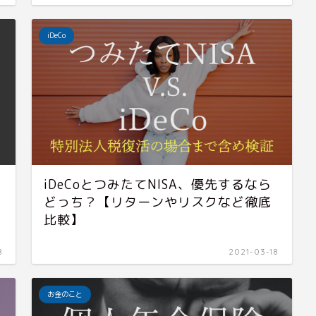
iDeCo
iDeCoとつみたてNISA、優先するなら
どっち？【リターンやリスクなど徹底
比較】
8
2021-03-18
お金のこと