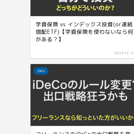
学資保険 vs インデックス投資(or連続
増配ETF)【学資保険を使わないなら何
がある？】
2024-12-2
iDeCo