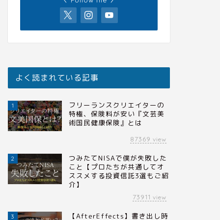
よく読まれている記事
フリーランスクリエイターの
1
特権、保険料が安い『文芸美
術国民健康保険』とは
87369
view
つみたてNISAで僕が失敗した
2
こと【プロたちが共通してオ
ススメする投資信託3選もご紹
介】
73911
view
【AfterEffects】書き出し時
3