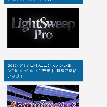
aescriptsで自作AEエクステンショ
ン”MotionSpice 2″販売中!!時短で時給
アップ！