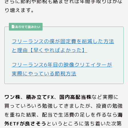
さらに節約や節税も絡ませれば年間手取りはかな
り増えます。
あわせて読みたい
フリーランスの僕が固定費を削減した方法
と理由【早くやればよかった】
フリーランス6年目の映像クリエイターが
実際にやっている節税方法
ワン株
、
積み立てFX
、
国内高配当株
など実際に
買っていろいろ勉強してきましたが、投資の勉強
を重ねた結果、配当で生活費の足しを作るなら
海
外ETFが良さそう
というところに落ち着いた次第