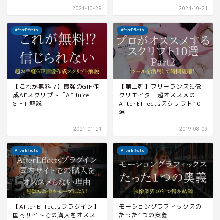
2024-10-29
2024-10-21
AfterEffects
AfterEffects
【これが無料!?】最強のGIF作
【第二弾】フリーランス映像
成AEスクリプト「AEJuice
クリエイター超オススメの
GIF」解説
AfterEffectsスクリプト10
選！
2021-01-21
2019-08-09
AfterEffects
AfterEffects
【AfterEffectsプラグイン】
モーショングラフィックスの
国内サイトでの購入をオスス
たった1つの奥義