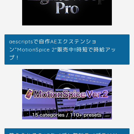
aescriptsで自作AEエクステンショ
ン”MotionSpice 2″販売中!!時短で時給アッ
プ！