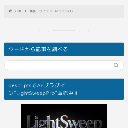
HOME
映像/デザイン
AfterEffects
ワードから記事を調べる
aescriptsでAEプラグイ
ン”LightSweepPro”販売中!!!