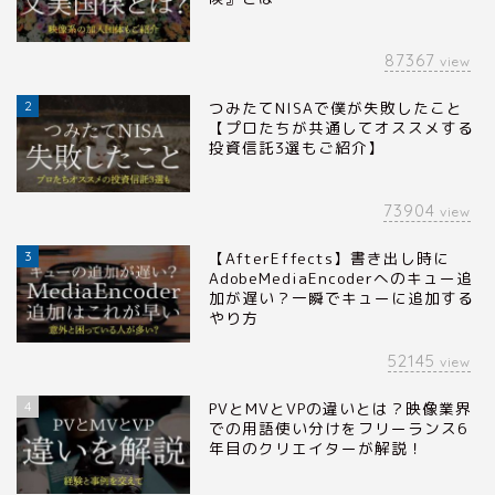
87367
view
2
つみたてNISAで僕が失敗したこと
【プロたちが共通してオススメする
投資信託3選もご紹介】
73904
view
3
【AfterEffects】書き出し時に
AdobeMediaEncoderへのキュー追
加が遅い？一瞬でキューに追加する
やり方
52145
view
4
PVとMVとVPの違いとは？映像業界
での用語使い分けをフリーランス6
年目のクリエイターが解説！