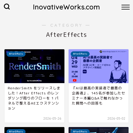
InovativeWorks.com
― CATEGORY ―
AfterEffects
AfterEffects
AfterEffects
RenderSmith をリリースしま
『AIは最高の実装者で最悪の
した！After Effects のレン
企画者』、145名が参加したセ
ダリング周りのフローを 1 パ
ミナー本編Q&Aで触れなかっ
ネルで整えるAEエクステンシ
た質問への回答も
ョン
2026-05-26
2026-05-02
AfterEffects
AfterEffects