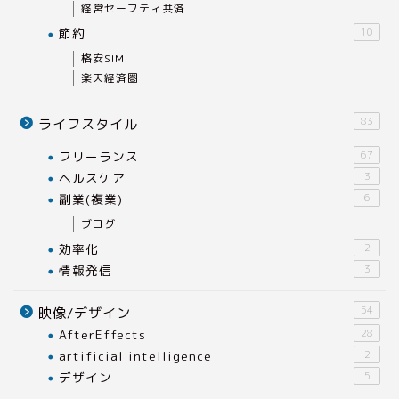
経営セーフティ共済
節約
10
格安SIM
楽天経済圏
83
ライフスタイル
フリーランス
67
ヘルスケア
3
副業(複業)
6
ブログ
効率化
2
情報発信
3
54
映像/デザイン
AfterEffects
28
artificial intelligence
2
デザイン
5