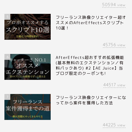
50594
view
5
フリーランス映像クリエイター超オ
ススメのAfterEffectsスクリプト
10選！
45756
view
6
AfterEffects超おすすめ拡張機能
(基本無料のエクステンション／有
料パックあり) #2【AE Juice】当
ブログ限定のクーポンも!
44517
view
7
フリーランス映像クリエイターにな
ってから案件を獲得した方法
44225
view