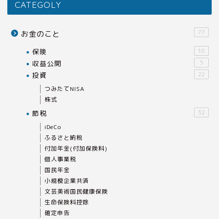
CATEGOLY
77
お金のこと
保険
10
収益公開
5
投資
22
つみたてNISA
株式
節税
32
iDeCo
ふるさと納税
付加年金(付加保険料)
個人事業税
国民年金
小規模企業共済
文芸美術国民健康保険
生命保険料控除
確定申告