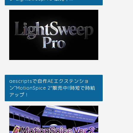
aescriptsで自作AEエクステンショ
ン”MotionSpice 2″販売中!!時短で時給
アップ！