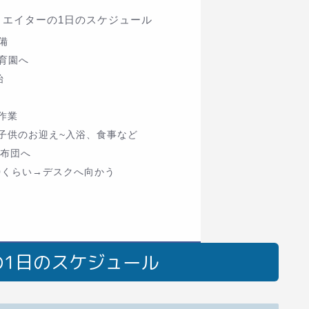
リエイターの1日のスケジュール
備
保育園へ
始
→作業
00→子供のお迎え~入浴、食事など
で布団へ
:00くらい→デスクへ向かう
の1日のスケジュール