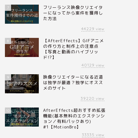
フリーランス映像クリエイタ
7
ーになってから案件を獲得し
た方法
44229
view
【AfterEffects】GIFアニメ
8
の作り方と制作上の注意点
【写真と動画のハイブリッ
ド!?】
40129
view
映像クリエイターになる近道
9
は独学が最適？独学にオスス
メのサイト
39220
view
AfterEffects超おすすめ拡張
10
機能(基本無料のエクステンシ
ョン／有料パックあり)
#1【MotionBro】
33335
view