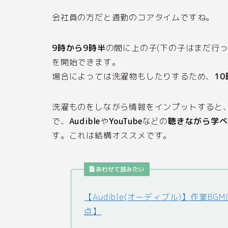
会社員の方だと通勤のコアタイムですね。
9時から9時半
の間に上の子(下の子はまだ行
を開始できます。
場合によっては洗濯物もしたりするため、
10
洗濯ものをしながら情報をインプットすると
で、
Audible
や
YouTube
などの
聴きながら学べ
す。これは結構オススメです。
あわせて読みたい
【Audible(オーディブル)】作業
点】