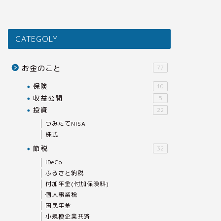
CATEGOLY
お金のこと
77
保険
10
収益公開
5
投資
22
つみたてNISA
株式
節税
32
iDeCo
ふるさと納税
付加年金(付加保険料)
個人事業税
国民年金
小規模企業共済