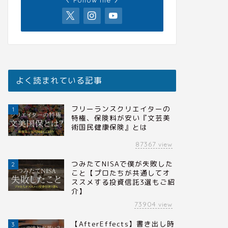
よく読まれている記事
フリーランスクリエイターの
1
特権、保険料が安い『文芸美
術国民健康保険』とは
87367
view
つみたてNISAで僕が失敗した
2
こと【プロたちが共通してオ
ススメする投資信託3選もご紹
介】
73904
view
【AfterEffects】書き出し時
3