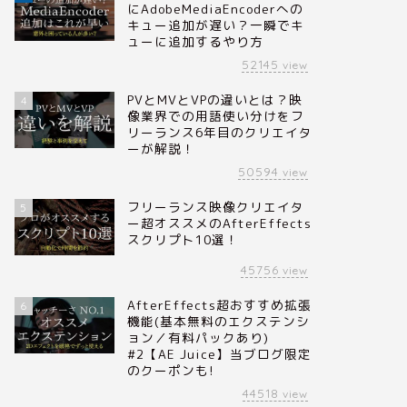
にAdobeMediaEncoderへの
キュー追加が遅い？一瞬でキ
ューに追加するやり方
52145
view
PVとMVとVPの違いとは？映
4
像業界での用語使い分けをフ
リーランス6年目のクリエイタ
ーが解説！
50594
view
フリーランス映像クリエイタ
5
ー超オススメのAfterEffects
スクリプト10選！
45756
view
AfterEffects超おすすめ拡張
6
機能(基本無料のエクステンシ
ョン／有料パックあり)
#2【AE Juice】当ブログ限定
のクーポンも!
44518
view