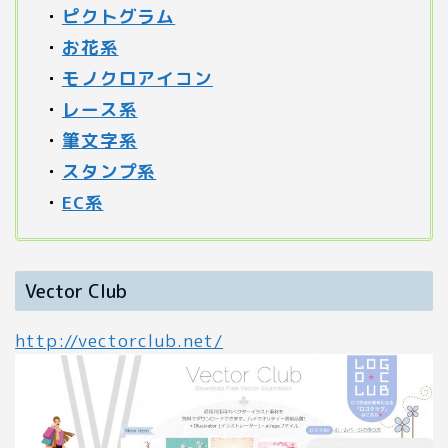
・
ピクトグラム
・
お花系
・
モノクロアイコン
・
レース系
・
筆文字系
・
スタンプ系
・
EC系
Vector Club
http://vectorclub.net/