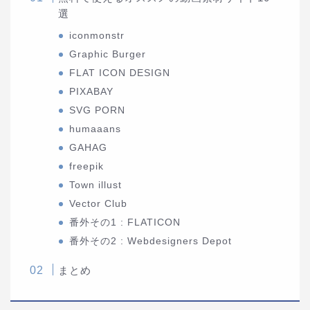
選
iconmonstr
Graphic Burger
FLAT ICON DESIGN
PIXABAY
SVG PORN
humaaans
GAHAG
freepik
Town illust
Vector Club
番外その1 : FLATICON
番外その2 : Webdesigners Depot
まとめ