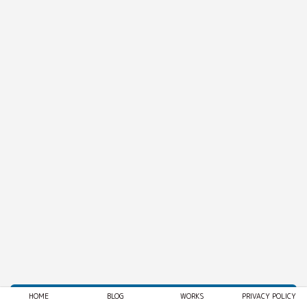
まとめ
HOME
BLOG
WORKS
PRIVACY POLICY