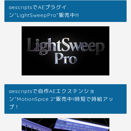
aescriptsでAEプラグイ
ン”LightSweepPro”販売中!!!
aescriptsで自作AEエクステンショ
ン”MotionSpice 2″販売中!!時短で時給アッ
プ！