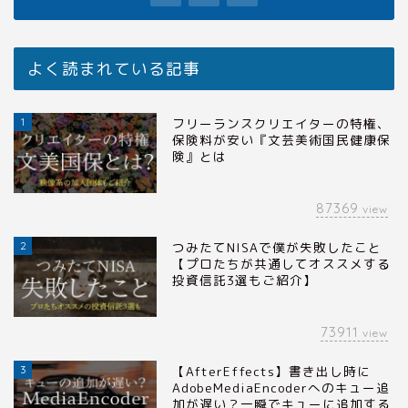
よく読まれている記事
1
フリーランスクリエイターの特権、
保険料が安い『文芸美術国民健康保
険』とは
87369
view
2
つみたてNISAで僕が失敗したこと
【プロたちが共通してオススメする
投資信託3選もご紹介】
73911
view
3
【AfterEffects】書き出し時に
AdobeMediaEncoderへのキュー追
加が遅い？一瞬でキューに追加する