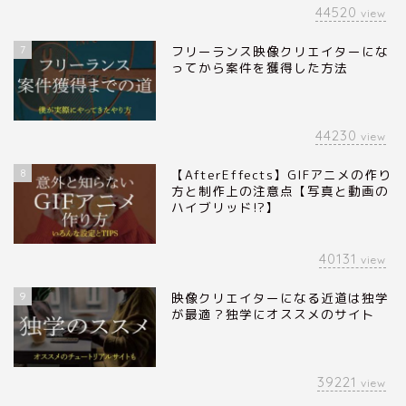
44520
view
7
フリーランス映像クリエイターにな
ってから案件を獲得した方法
44230
view
8
【AfterEffects】GIFアニメの作り
方と制作上の注意点【写真と動画の
ハイブリッド!?】
40131
view
9
映像クリエイターになる近道は独学
が最適？独学にオススメのサイト
39221
view