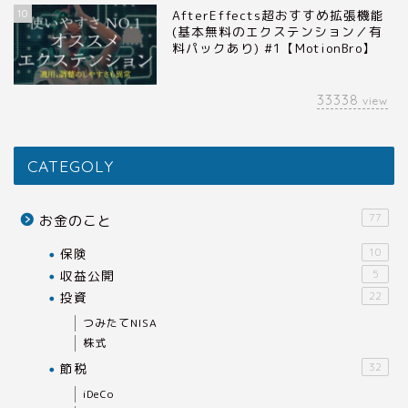
10
AfterEffects超おすすめ拡張機能
(基本無料のエクステンション／有
料パックあり) #1【MotionBro】
33338
view
CATEGOLY
77
お金のこと
保険
10
収益公開
5
投資
22
つみたてNISA
株式
節税
32
iDeCo