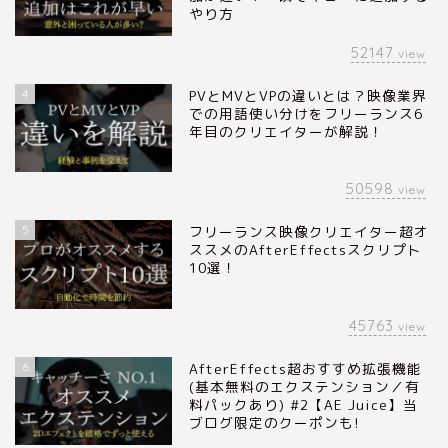
やり方
52147
view
4
PVとMVとVPの違いとは？映像業界
での用語使い分けをフリーランス6
年目のクリエイターが解説！
50598
view
5
フリーランス映像クリエイター超オ
ススメのAfterEffectsスクリプト
10選！
45763
view
6
AfterEffects超おすすめ拡張機能
(基本無料のエクステンション／有
料パックあり) #2【AE Juice】当
ブログ限定のクーポンも!