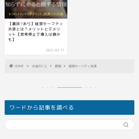
【裏技?あり】経営セーフティ
共済とは？メリットとデメリ
ット【思考停止で導入は損か
も】
2021-02-17
HOME
お金のこと
節税
経営セーフティ共済
ワードから記事を調べる