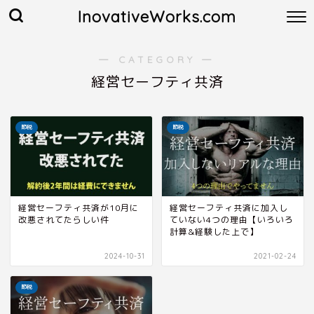
InovativeWorks.com
― CATEGORY ―
経営セーフティ共済
節税
節税
経営セーフティ共済が10月に
経営セーフティ共済に加入し
改悪されてたらしい件
ていない4つの理由【いろいろ
計算&経験した上で】
2024-10-31
2021-02-24
節税