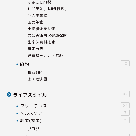
ふるさと納税
付加年金(付加保険料)
個人事業税
国民年金
小規模企業共済
文芸美術国民健康保険
生命保険料控除
確定申告
経営セーフティ共済
節約
10
格安SIM
楽天経済圏
83
ライフスタイル
フリーランス
67
ヘルスケア
3
副業(複業)
6
ブログ