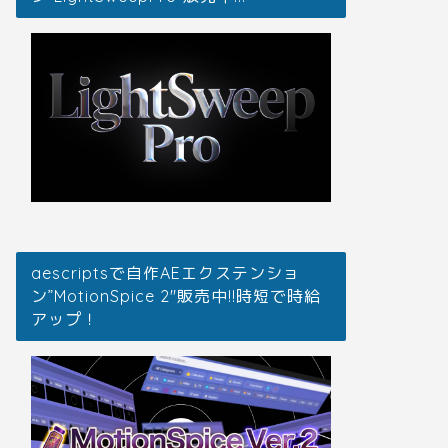
aescriptsで自作AEエクステンショ
ン”MotionSpice 2″販売中!!時短で時給
アップ！