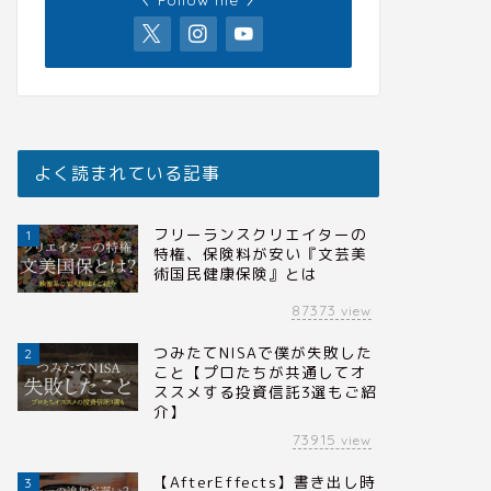
よく読まれている記事
フリーランスクリエイターの
1
特権、保険料が安い『文芸美
術国民健康保険』とは
87373
view
つみたてNISAで僕が失敗した
2
こと【プロたちが共通してオ
ススメする投資信託3選もご紹
介】
73915
view
【AfterEffects】書き出し時
3