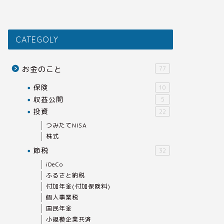
CATEGOLY
お金のこと
77
保険
10
収益公開
5
投資
22
つみたてNISA
株式
節税
32
iDeCo
ふるさと納税
付加年金(付加保険料)
個人事業税
国民年金
小規模企業共済