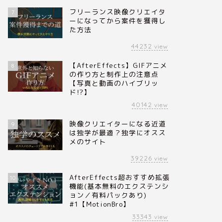
フリーランス映像クリエイタ
7
ーになってから案件を獲得し
た方法
44232
view
【AfterEffects】GIFアニメ
8
の作り方と制作上の注意点
【写真と動画のハイブリッ
ド!?】
40142
view
映像クリエイターになる近道
9
は独学が最適？独学にオスス
メのサイト
39226
view
AfterEffects超おすすめ拡張
10
機能(基本無料のエクステンシ
ョン／有料パックあり)
#1【MotionBro】
33343
view