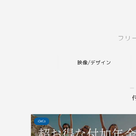
フリ
映像/デザイン
―
iDeCo