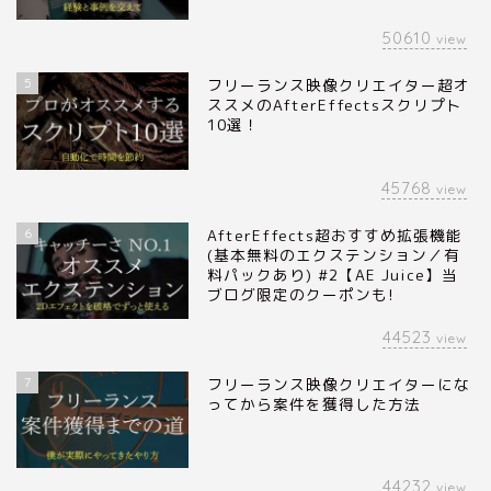
50610
view
5
フリーランス映像クリエイター超オ
ススメのAfterEffectsスクリプト
10選！
45768
view
6
AfterEffects超おすすめ拡張機能
(基本無料のエクステンション／有
料パックあり) #2【AE Juice】当
ブログ限定のクーポンも!
44523
view
7
フリーランス映像クリエイターにな
ってから案件を獲得した方法
44232
view