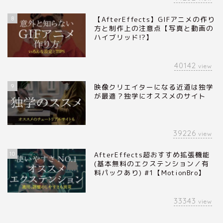
8
【AfterEffects】GIFアニメの作り
方と制作上の注意点【写真と動画の
ハイブリッド!?】
40142
view
9
映像クリエイターになる近道は独学
が最適？独学にオススメのサイト
39226
view
10
AfterEffects超おすすめ拡張機能
(基本無料のエクステンション／有
料パックあり) #1【MotionBro】
33343
view