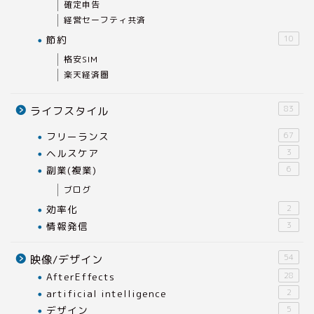
確定申告
経営セーフティ共済
節約
10
格安SIM
楽天経済圏
83
ライフスタイル
フリーランス
67
ヘルスケア
3
副業(複業)
6
ブログ
効率化
2
情報発信
3
54
映像/デザイン
AfterEffects
28
artificial intelligence
2
デザイン
5