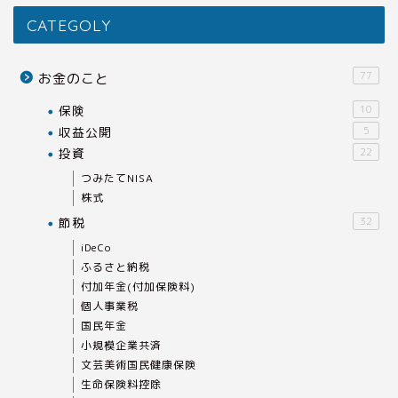
CATEGOLY
77
お金のこと
保険
10
収益公開
5
投資
22
つみたてNISA
株式
節税
32
iDeCo
ふるさと納税
付加年金(付加保険料)
個人事業税
国民年金
小規模企業共済
文芸美術国民健康保険
生命保険料控除