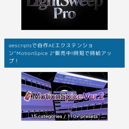
aescriptsで自作AEエクステンショ
ン”MotionSpice 2″販売中!!時短で時給アッ
プ！