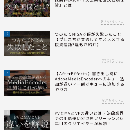
険』とは
87373
view
2
つみたてNISAで僕が失敗したこと
【プロたちが共通してオススメする
投資信託3選もご紹介】
73915
view
3
【AfterEffects】書き出し時に
AdobeMediaEncoderへのキュー追
加が遅い？一瞬でキューに追加する
やり方
52154
view
4
PVとMVとVPの違いとは？映像業界
での用語使い分けをフリーランス6
年目のクリエイターが解説！