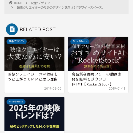
HOME
映像/デザイン
映像クリエイターのためのデザイン講座 #3『ホワイトスペース』
RELATED POST
映像/デザイン
AfterEffects
映像クリエイターの単価はも
高品質な商用フリーの動画素
っと上がっていいと思う理由
材を無料でダウンロー
ド!!#1【RocketStock】
2019-08-05
2019-01-11
AfterEffects