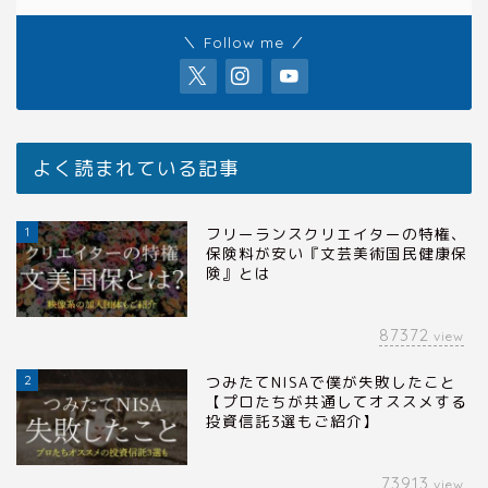
＼ Follow me ／
よく読まれている記事
1
フリーランスクリエイターの特権、
保険料が安い『文芸美術国民健康保
険』とは
87372
view
2
つみたてNISAで僕が失敗したこと
【プロたちが共通してオススメする
投資信託3選もご紹介】
73913
view