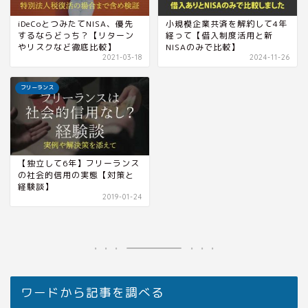
iDeCoとつみたてNISA、優先
小規模企業共済を解約して4年
するならどっち？【リターン
経って【借入制度活用と新
やリスクなど徹底比較】
NISAのみで比較】
2021-03-18
2024-11-26
フリーランス
【独立して6年】フリーランス
の社会的信用の実態【対策と
経験談】
2019-01-24
ワードから記事を調べる