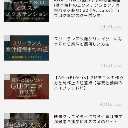
(基本無料のエクステンション／有
料パックあり) #2【AE Juice】当
ブログ限定のクーポンも!
44521
view
7
フリーランス映像クリエイターにな
ってから案件を獲得した方法
44231
view
8
【AfterEffects】GIFアニメの作り
方と制作上の注意点【写真と動画の
ハイブリッド!?】
40136
view
9
映像クリエイターになる近道は独学
が最適？独学にオススメのサイト