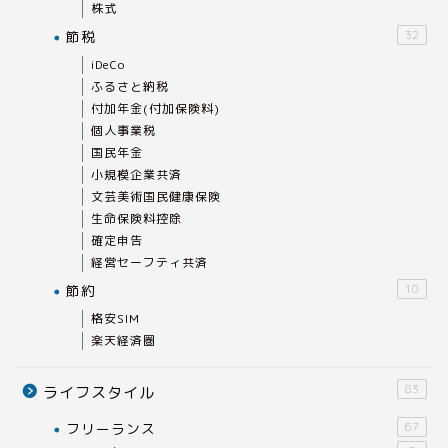
株式
節税
32
iDeCo
ふるさと納税
付加年金(付加保険料)
個人事業税
国民年金
小規模企業共済
文芸美術国民健康保険
生命保険料控除
確定申告
経営セーフティ共済
節約
10
格安SIM
楽天経済圏
83
ライフスタイル
フリーランス
67