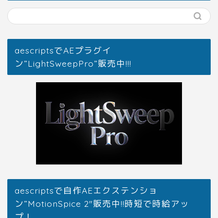
aescriptsでAEプラグイ
ン”LightSweepPro”販売中!!!
aescriptsで自作AEエクステンショ
ン”MotionSpice 2″販売中!!時短で時給アッ
プ！