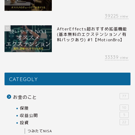
39225
view
10
AfterEffects超おすすめ拡張機能
(基本無料のエクステンション／有
料パックあり) #1【MotionBro】
33339
view
CATEGOLY
77
お金のこと
保険
10
収益公開
5
投資
22
つみたてNISA