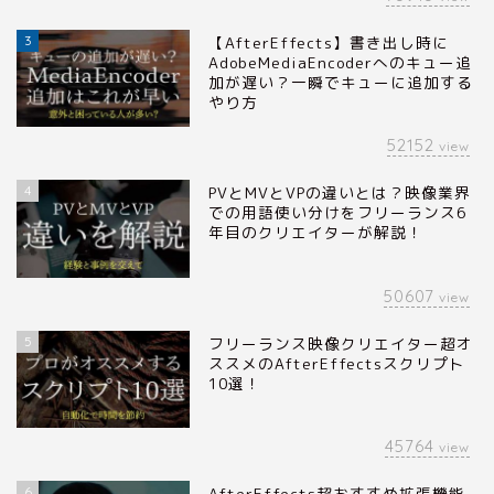
3
【AfterEffects】書き出し時に
AdobeMediaEncoderへのキュー追
加が遅い？一瞬でキューに追加する
やり方
52152
view
4
PVとMVとVPの違いとは？映像業界
での用語使い分けをフリーランス6
年目のクリエイターが解説！
50607
view
5
フリーランス映像クリエイター超オ
ススメのAfterEffectsスクリプト
10選！
45764
view
6
AfterEffects超おすすめ拡張機能