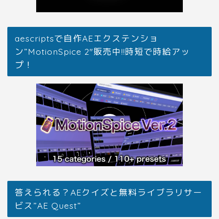
aescriptsで自作AEエクステンショ
ン”MotionSpice 2″販売中!!時短で時給アッ
プ！
答えられる？AEクイズと無料ライブラリサー
ビス”AE Quest”