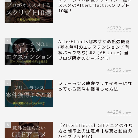
ススメのAfterEffectsスクリプト
10選！
45772
view
6
AfterEffects超おすすめ拡張機能
(基本無料のエクステンション／有
料パックあり) #2【AE Juice】当
ブログ限定のクーポンも!
44525
view
7
フリーランス映像クリエイターにな
ってから案件を獲得した方法
44234
view
8
【AfterEffects】GIFアニメの作り
方と制作上の注意点【写真と動画の
ハイブリッド!?】