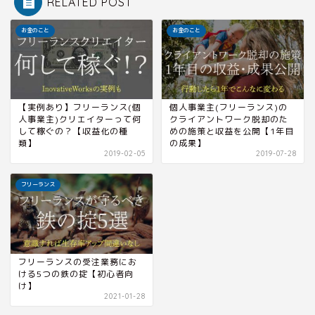
RELATED POST
お金のこと
お金のこと
【実例あり】フリーランス(個
個人事業主(フリーランス)の
人事業主)クリエイターって何
クライアントワーク脱却のた
して稼ぐの？【収益化の種
めの施策と収益を公開【1年目
類】
の成果】
2019-02-05
2019-07-28
フリーランス
フリーランスの受注業務にお
ける5つの鉄の掟【初心者向
け】
2021-01-28