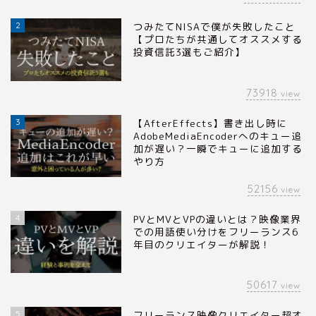
2
つみたてNISAで僕が失敗したこと
【プロたちが共通してオススメする
投資信託3選もご紹介】
73918
view
3
【AfterEffects】書き出し時に
AdobeMediaEncoderへのキュー追
加が遅い？一瞬でキューに追加する
やり方
52156
view
4
PVとMVとVPの違いとは？映像業界
での用語使い分けをフリーランス6
年目のクリエイターが解説！
50617
view
5
フリーランス映像クリエイター超オ