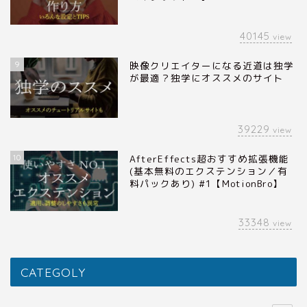
40145
view
9
映像クリエイターになる近道は独学
が最適？独学にオススメのサイト
39229
view
10
AfterEffects超おすすめ拡張機能
(基本無料のエクステンション／有
料パックあり) #1【MotionBro】
33348
view
CATEGOLY