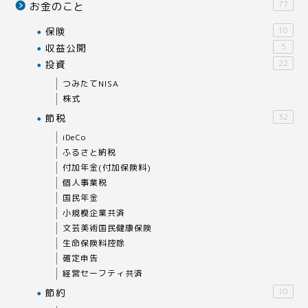
77
お金のこと
保険
10
収益公開
5
投資
22
つみたてNISA
株式
節税
32
iDeCo
ふるさと納税
付加年金(付加保険料)
個人事業税
国民年金
小規模企業共済
文芸美術国民健康保険
生命保険料控除
確定申告
経営セーフティ共済
節約
10