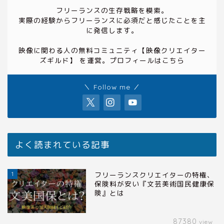
フリーランスの生存戦略を模索。
実際の経験からフリーランスに必須だと感じたことを主
に発信します。
映像に関わる人の無料コミュニティ
【映像クリエイター
ズギルド】
を運営。プロフィールは
こちら
＼ Follow me ／
よく読まれている記事
1
フリーランスクリエイターの特権、
保険料が安い『文芸美術国民健康保
険』とは
87380
view