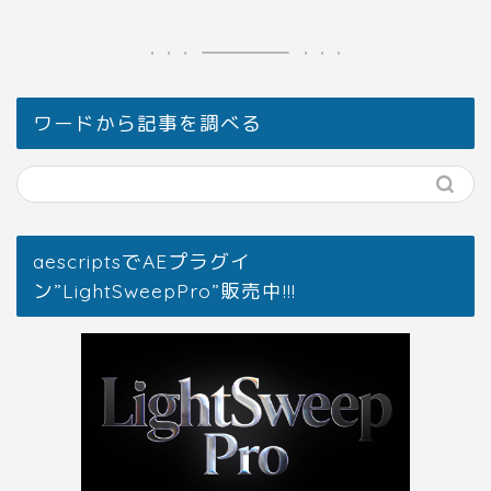
ワードから記事を調べる
aescriptsでAEプラグイ
ン”LightSweepPro”販売中!!!