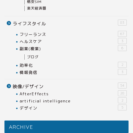
格安SIM
楽天経済圏
83
ライフスタイル
フリーランス
67
ヘルスケア
3
副業(複業)
6
ブログ
効率化
2
情報発信
3
54
映像/デザイン
AfterEffects
28
artificial intelligence
2
デザイン
5
ARCHIVE